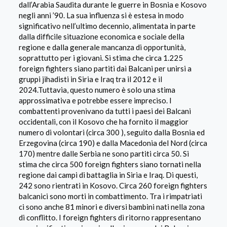
dall’Arabia Saudita durante le guerre in Bosnia e Kosovo
negli anni ’90. La sua influenza si è estesa in modo
significativo nell’ultimo decennio, alimentata in parte
dalla difficile situazione economica e sociale della
regione e dalla generale mancanza di opportunità,
soprattutto per i giovani. Si stima che circa 1.225
foreign fighters siano partiti dai Balcani per unirsi a
gruppi jihadisti in Siria e Iraq tra il 2012 e il
2024.Tuttavia, questo numero è solo una stima
approssimativa e potrebbe essere impreciso. I
combattenti provenivano da tutti i paesi dei Balcani
occidentali, con il Kosovo che ha fornito il maggior
numero di volontari (circa 300 ), seguito dalla Bosnia ed
Erzegovina (circa 190) e dalla Macedonia del Nord (circa
170) mentre dalle Serbia ne sono partiti circa 50. Si
stima che circa 500 foreign fighters siano tornati nella
regione dai campi di battaglia in Siria e Iraq. Di questi,
242 sono rientrati in Kosovo. Circa 260 foreign fighters
balcanici sono morti in combattimento. Tra i rimpatriati
ci sono anche 81 minori e diversi bambini nati nella zona
di conflitto. I foreign fighters di ritorno rappresentano