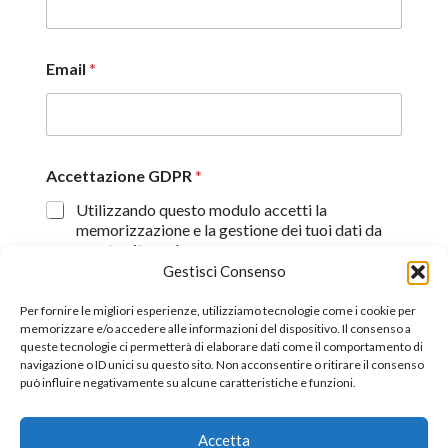
Email
*
Accettazione GDPR
*
Utilizzando questo modulo accetti la
memorizzazione e la gestione dei tuoi dati da
questo sito web.
Gestisci Consenso
Proseguendo, dichiaro di aver preso visione
dell'informativa sulla privacy (
Dichiarazione sulla Privacy
)
Per fornire le migliori esperienze, utilizziamo tecnologie come i cookie per
memorizzare e/o accedere alle informazioni del dispositivo. Il consenso a
queste tecnologie ci permetterà di elaborare dati come il comportamento di
Invia
navigazione o ID unici su questo sito. Non acconsentire o ritirare il consenso
può influire negativamente su alcune caratteristiche e funzioni.
Accetta