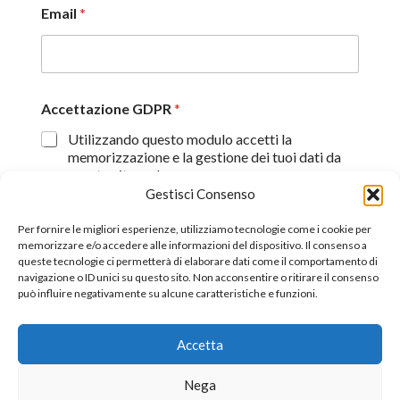
Email
*
Accettazione GDPR
*
Utilizzando questo modulo accetti la
memorizzazione e la gestione dei tuoi dati da
questo sito web.
Gestisci Consenso
Proseguendo, dichiaro di aver preso visione
dell'informativa sulla privacy (
Dichiarazione sulla Privacy
)
Per fornire le migliori esperienze, utilizziamo tecnologie come i cookie per
memorizzare e/o accedere alle informazioni del dispositivo. Il consenso a
queste tecnologie ci permetterà di elaborare dati come il comportamento di
Invia
navigazione o ID unici su questo sito. Non acconsentire o ritirare il consenso
può influire negativamente su alcune caratteristiche e funzioni.
Accetta
©2026 All Rights Reserverd.
Stefano Piazza Ordine
Nega
Nazionale dei Giornalisti tessera n° 170656