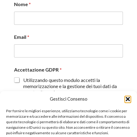
Nome
*
Email
*
Accettazione GDPR
*
Utilizzando questo modulo accetti la
memorizzazione e la gestione dei tuoi dati da
questo sito web.
Gestisci Consenso
Proseguendo, dichiaro di aver preso visione
dell'informativa sulla privacy (
Dichiarazione sulla Privacy
)
Per fornire le migliori esperienze, utilizziamo tecnologie come i cookie per
memorizzare e/o accedere alle informazioni del dispositivo. Il consenso a
queste tecnologie ci permetterà di elaborare dati come il comportamento di
Invia
navigazione o ID unici su questo sito. Non acconsentire o ritirare il consenso
può influire negativamente su alcune caratteristiche e funzioni.