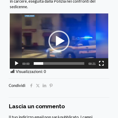
in carcere, eseguita dalla Polizia nei confronti del
sedicenne.
Video
Player
00:00
00:21
Visualizzazioni:
0
Condividi
Lascia un commento
Il tuo indirizzo email non sarà pubblicato.
I campi