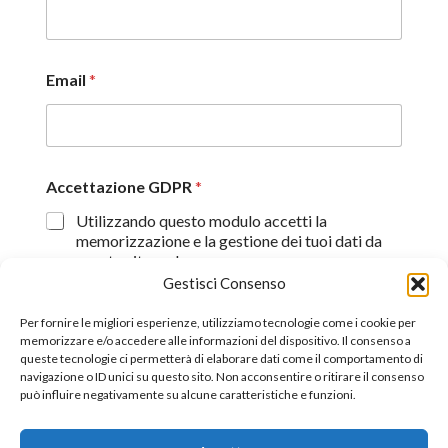
Email
*
Accettazione GDPR
*
Utilizzando questo modulo accetti la
memorizzazione e la gestione dei tuoi dati da
questo sito web.
Gestisci Consenso
Proseguendo, dichiaro di aver preso visione
dell'informativa sulla privacy (
Dichiarazione sulla Privacy
)
Per fornire le migliori esperienze, utilizziamo tecnologie come i cookie per
memorizzare e/o accedere alle informazioni del dispositivo. Il consenso a
queste tecnologie ci permetterà di elaborare dati come il comportamento di
Invia
navigazione o ID unici su questo sito. Non acconsentire o ritirare il consenso
può influire negativamente su alcune caratteristiche e funzioni.