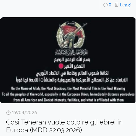
0
Leggi
19/04/2026
Così Teheran vuole colpire gli ebrei in
Europa (MDD 22.03.2026)