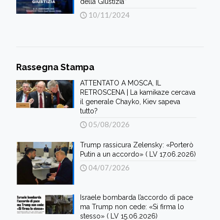
della Giustizia”
10/11/2024
Rassegna Stampa
ATTENTATO A MOSCA, IL
RETROSCENA | La kamikaze cercava
il generale Chayko, Kiev sapeva
tutto?
05/08/2026
Trump rassicura Zelensky: «Porterò
Putin a un accordo» ( LV 17.06.2026)
04/07/2026
Israele bombarda l’accordo di pace
ma Trump non cede: «Si firma lo
stesso» ( LV 15.06.2026)