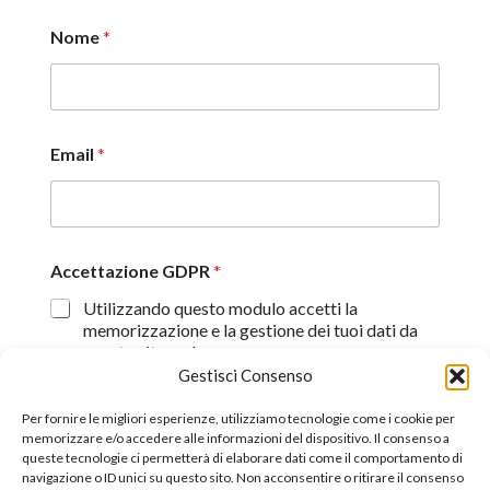
Nome
*
Email
*
Accettazione GDPR
*
Utilizzando questo modulo accetti la
memorizzazione e la gestione dei tuoi dati da
questo sito web.
Gestisci Consenso
Proseguendo, dichiaro di aver preso visione
dell'informativa sulla privacy (
Dichiarazione sulla Privacy
)
Per fornire le migliori esperienze, utilizziamo tecnologie come i cookie per
memorizzare e/o accedere alle informazioni del dispositivo. Il consenso a
queste tecnologie ci permetterà di elaborare dati come il comportamento di
Invia
navigazione o ID unici su questo sito. Non acconsentire o ritirare il consenso