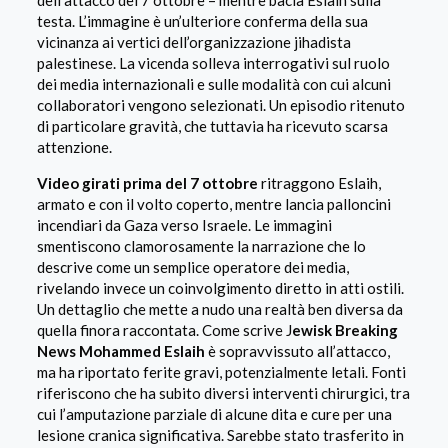
dell’attacco del 7 ottobre – mentre bacia Eslaih sulla
testa. L’immagine è un’ulteriore conferma della sua
vicinanza ai vertici dell’organizzazione jihadista
palestinese. La vicenda solleva interrogativi sul ruolo
dei media internazionali e sulle modalità con cui alcuni
collaboratori vengono selezionati. Un episodio ritenuto
di particolare gravità, che tuttavia ha ricevuto scarsa
attenzione.
Video girati prima del 7 ottobre
ritraggono Eslaih,
armato e con il volto coperto, mentre lancia palloncini
incendiari da Gaza verso Israele. Le immagini
smentiscono clamorosamente la narrazione che lo
descrive come un semplice operatore dei media,
rivelando invece un coinvolgimento diretto in atti ostili.
Un dettaglio che mette a nudo una realtà ben diversa da
quella finora raccontata. Come scrive J
ewisk Breaking
News Mohammed Eslaih
è sopravvissuto all’attacco,
ma ha riportato ferite gravi, potenzialmente letali. Fonti
riferiscono che ha subito diversi interventi chirurgici, tra
cui l’amputazione parziale di alcune dita e cure per una
lesione cranica significativa. Sarebbe stato trasferito in