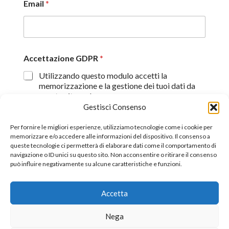
Email
*
Accettazione GDPR
*
Utilizzando questo modulo accetti la
memorizzazione e la gestione dei tuoi dati da
questo sito web.
Gestisci Consenso
Proseguendo, dichiaro di aver preso visione
dell'informativa sulla privacy (
Dichiarazione sulla Privacy
)
Per fornire le migliori esperienze, utilizziamo tecnologie come i cookie per
memorizzare e/o accedere alle informazioni del dispositivo. Il consenso a
queste tecnologie ci permetterà di elaborare dati come il comportamento di
Invia
navigazione o ID unici su questo sito. Non acconsentire o ritirare il consenso
può influire negativamente su alcune caratteristiche e funzioni.
Accetta
©2026 All Rights Reserverd.
Stefano Piazza Ordine
Nega
Nazionale dei Giornalisti tessera n° 170656