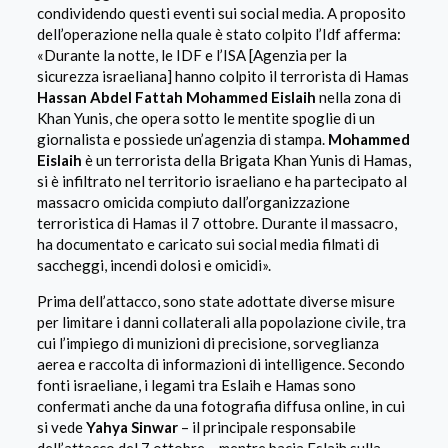
condividendo questi eventi sui social media. A proposito
dell’operazione nella quale è stato colpito l’Idf afferma:
«Durante la notte, le IDF e l’ISA [Agenzia per la
sicurezza israeliana] hanno colpito il terrorista di Hamas
Hassan Abdel Fattah Mohammed Eislaih
nella zona di
Khan Yunis, che opera sotto le mentite spoglie di un
giornalista e possiede un’agenzia di stampa.
Mohammed
Eislaih
è un terrorista della Brigata Khan Yunis di Hamas,
si è infiltrato nel territorio israeliano e ha partecipato al
massacro omicida compiuto dall’organizzazione
terroristica di Hamas il 7 ottobre. Durante il massacro,
ha documentato e caricato sui social media filmati di
saccheggi, incendi dolosi e omicidi».
Prima dell’attacco, sono state adottate diverse misure
per limitare i danni collaterali alla popolazione civile, tra
cui l’impiego di munizioni di precisione, sorveglianza
aerea e raccolta di informazioni di intelligence. Secondo
fonti israeliane, i legami tra Eslaih e Hamas sono
confermati anche da una fotografia diffusa online, in cui
si vede
Yahya Sinwar
– il principale responsabile