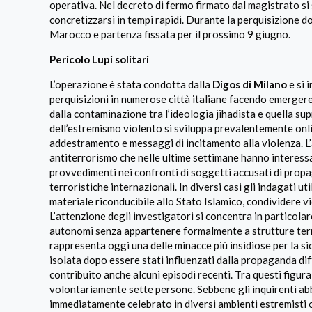
operativa. Nel decreto di fermo firmato dal magistrato si 
concretizzarsi in tempi rapidi. Durante la perquisizione d
Marocco e partenza fissata per il prossimo 9 giugno.
Pericolo Lupi solitari
L’operazione è stata condotta dalla
Digos di Milano
e si 
perquisizioni in numerose città italiane facendo emergere
dalla contaminazione tra l’ideologia jihadista e quella s
dell’estremismo violento si sviluppa prevalentemente onli
addestramento e messaggi di incitamento alla violenza. L’
antiterrorismo che nelle ultime settimane hanno interessa
provvedimenti nei confronti di soggetti accusati di propa
terroristiche internazionali. In diversi casi gli indagati 
materiale riconducibile allo Stato Islamico, condividere 
L’attenzione degli investigatori si concentra in particolar
autonomi senza appartenere formalmente a strutture terro
rappresenta oggi una delle minacce più insidiose per la s
isolata dopo essere stati influenzati dalla propaganda di
contribuito anche alcuni episodi recenti. Tra questi figu
volontariamente sette persone. Sebbene gli inquirenti abbi
immediatamente celebrato in diversi ambienti estremisti o