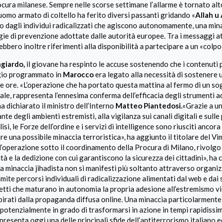
cura milanese. Sempre nelle scorse settimane l’allarme è tornato alt
uomo armato di coltello ha ferito diversi passanti gridando «
Allah u
ato dagli individui radicalizzati che agiscono autonomamente, una min
egie di prevenzione adottate dalle autorità europee. Tra i messaggi at
bbero inoltre riferimenti alla disponibilità a partecipare a un «colpo 
giardo,
il giovane ha respinto le accuse sostenendo che i contenuti 
ggio programmato in
Marocco
era legato alla necessità di sostenere 
me ore. «L’operazione che ha portato questa mattina al fermo di un s
ale, rappresenta l’ennesima conferma dell’efficacia degli strumenti a
a dichiarato il ministro dell’Interno
Matteo Piantedosi.
«Grazie a un
nte degli ambienti estremisti, alla vigilanza sui canali digitali e sull
si, le Forze dell’ordine e i servizi di intelligence sono riusciti ancora
e una possibile minaccia terroristica», ha aggiunto il titolare del Vi
o l’operazione sotto il coordinamento della Procura di Milano, rivolgo 
à e la dedizione con cui garantiscono la sicurezza dei cittadini», ha
 minaccia jihadista non si manifesti più soltanto attraverso organiz
mite percorsi individuali di radicalizzazione alimentati dal web e dai 
ggetti che maturano in autonomia la propria adesione all’estremismo v
spirati dalla propaganda diffusa online. Una minaccia particolarmente
 e potenzialmente in grado di trasformarsi in azione in tempi rapidissi
presenta oggi una delle principali sfide dell’antiterrorismo italiano 