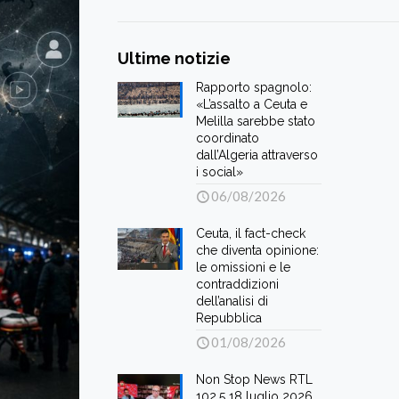
Ultime notizie
Rapporto spagnolo:
«L’assalto a Ceuta e
Melilla sarebbe stato
coordinato
dall’Algeria attraverso
i social»
06/08/2026
Ceuta, il fact-check
che diventa opinione:
le omissioni e le
contraddizioni
dell’analisi di
Repubblica
01/08/2026
Non Stop News RTL
102.5 18 luglio 2026