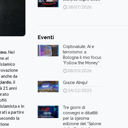
18/07/2026
Eventi
Criptovalute, AI e
ismo
. Nel
terrorismo: a
Bologna il mio focus
ne al
“Follow the Money”
 Islamico
provazione
08/03/2026
o anche da
iardo
, il
Grazie Atreju!
à 21 anni
14/12/2025
urato
fili
islamista e in
Tre giorni di
rati a partire
convegni e dibattiti
 secondo la
per la 15esima
edizione del “Salone
zione