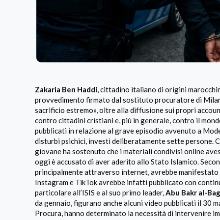
Zakaria Ben Haddi
, cittadino italiano di origini marocch
provvedimento firmato dal sostituto procuratore di Mil
sacrificio estremo», oltre alla diffusione sui propri accoun
contro cittadini cristiani e, più in generale, contro il m
pubblicati in relazione al grave episodio avvenuto a Mo
disturbi psichici, investì deliberatamente sette persone. 
giovane ha sostenuto che i materiali condivisi online ave
oggi è accusato di aver aderito allo Stato Islamico. Seco
principalmente attraverso internet, avrebbe manifestato il
Instagram e TikTok avrebbe infatti pubblicato con continui
particolare all’ISIS e al suo primo leader,
Abu Bakr al-Bag
da gennaio, figurano anche alcuni video pubblicati il 30 m
Procura, hanno determinato la necessità di intervenire i