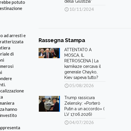
della Giustizia”
avrebbe potuto
destinazione
10/11/2024
to ad arresti e
Rassegna Stampa
aratterizzata
ntiera
ATTENTATO A
riale di
MOSCA, IL
oni
RETROSCENA | La
numerosi
kamikaze cercava il
generale Chayko,
ni
Kiev sapeva tutto?
ondere
nti.
05/08/2026
dicalizzazione
ta
Trump rassicura
 maniera
Zelensky: «Porterò
Putin a un accordo» (
ezza hanno
LV 17.06.2026)
investito
04/07/2026
rappresenta