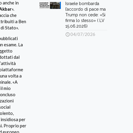
o anche in
Israele bombarda
 Akbar
».
l’accordo di pace ma
Trump non cede: «Si
accia che
firma lo stesso» ( LV
tribuiti a Ben
15.06.2026)
di Stato».
04/07/2026
pubblicati
un esame. La
oggetto
dottati dal
’attività
e piattaforme
 una volta a
minale. «A
il mio
 concluso
zazioni
social
iolento,
 insidiosa per
mi. Proprio per
ed europeo,