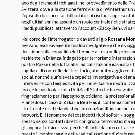
uno degli elementi richiamati nel provvedimento della Pro
Svizzera, dove alla stazione ferroviaria di Winterthur un 
L’episodio ha riacceso il dibattito sul rischio rappresent
negli ultimi anni ha assunto un ruolo centrale nelle strat
Haddi, pubblicati attraverso l’account «Zacky Ben», vi sare
Nel corso dell’interrogatorio davanti al gip
Rossana Mon
avevano esclusivamente finalità divulgative e che il via
decisione sulla convalida del fermo è attesa nelle prossi
residente in Brianza, indagato per terrorismo internazion
nostro Paese nella lotta alla radicalizzazione islamista», h
capillare di controllo del territorio, al monitoraggio costa
social, nonché a un’elevata capacità investigativa e di anali
intervenire con tempestività per individuare e neutralizzar
loro, e in particolare alla Polizia di Stato che ha eseguit
ringraziamento per l’impegno quotidiano, la professionalit
Piantedosi. Il caso di
Zakaria Ben Haddi
conferma come la
strutturate o reti clandestine internazionali, ma anche tra
network. È il fenomeno dei cosiddetti «lupi solitari», so
spesso senza contatti diretti con gruppi terroristici ma i
gli apparati di sicurezza, perché difficile da intercettare
questo il monitoraggio della radicalizzazione digitale rap