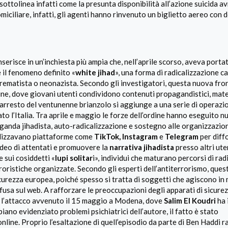
sottolinea infatti come la presunta disponibilità all’azione suicida 
omiciliare, infatti, gli agenti hanno rinvenuto un biglietto aereo con 
inserisce in un’inchiesta più ampia che, nell’aprile scorso, aveva porta
 il fenomeno definito «
white jihad
», una forma di radicalizzazione c
uprematista o neonazista. Secondo gli investigatori, questa nuova fro
ne, dove giovani utenti condividono contenuti propagandistici, mate
arresto del ventunenne brianzolo si aggiunge a una serie di operazi
to l’Italia. Tra aprile e maggio le forze dell’ordine hanno eseguito 
ganda jihadista, auto-radicalizzazione e sostegno alle organizzazio
utilizzavano piattaforme come
TikTok,
Instagram
e
Telegram
per diff
video di attentati e promuovere la
narrativa jihadista
presso altri ute
e sui cosiddetti «
lupi solitar
i», individui che maturano percorsi di ra
ristiche organizzate. Secondo gli esperti dell’antiterrorismo, ques
icurezza europea, poiché spesso si tratta di soggetti che agiscono in
ffusa sul web. A rafforzare le preoccupazioni degli apparati di sicur
ra l’attacco avvenuto il 15 maggio a Modena, dove
Salim El Koudri
ha 
ano evidenziato problemi psichiatrici dell’autore, il fatto è stato
nline. Proprio l’esaltazione di quell’episodio da parte di Ben Haddi 