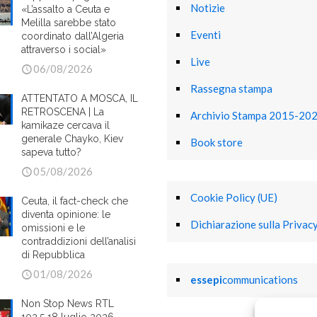
Notizie
«L’assalto a Ceuta e
Melilla sarebbe stato
Eventi
coordinato dall’Algeria
attraverso i social»
Live
06/08/2026
Rassegna stampa
ATTENTATO A MOSCA, IL
RETROSCENA | La
Archivio Stampa 2015-20
kamikaze cercava il
generale Chayko, Kiev
Book store
sapeva tutto?
05/08/2026
Cookie Policy (UE)
Ceuta, il fact-check che
diventa opinione: le
Dichiarazione sulla Privacy
omissioni e le
contraddizioni dell’analisi
di Repubblica
01/08/2026
essepi
communications
Non Stop News RTL