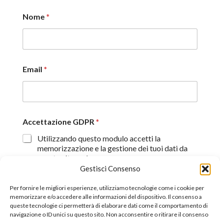
Nome
*
Email
*
Accettazione GDPR
*
Utilizzando questo modulo accetti la
memorizzazione e la gestione dei tuoi dati da
questo sito web.
Gestisci Consenso
Proseguendo, dichiaro di aver preso visione
dell'informativa sulla privacy (
Dichiarazione sulla Privacy
)
Per fornire le migliori esperienze, utilizziamo tecnologie come i cookie per
memorizzare e/o accedere alle informazioni del dispositivo. Il consenso a
queste tecnologie ci permetterà di elaborare dati come il comportamento di
Invia
navigazione o ID unici su questo sito. Non acconsentire o ritirare il consenso