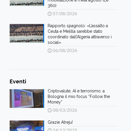
360)
07/08/2026
Rapporto spagnolo: «L’assalto a
Ceuta e Melilla sarebbe stato
coordinato dall’Algeria attraverso i
social»
06/08/2026
Eventi
Criptovalute, AI e terrorismo: a
Bologna il mio focus “Follow the
Money”
08/03/2026
Grazie Atreju!
14/12/2025