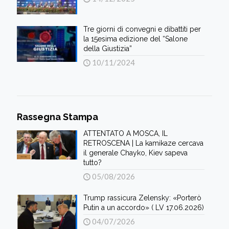
Tre giorni di convegni e dibattiti per
la 15esima edizione del “Salone
della Giustizia”
10/11/2024
Rassegna Stampa
ATTENTATO A MOSCA, IL
RETROSCENA | La kamikaze cercava
il generale Chayko, Kiev sapeva
tutto?
05/08/2026
Trump rassicura Zelensky: «Porterò
Putin a un accordo» ( LV 17.06.2026)
04/07/2026