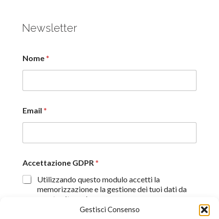
Newsletter
Nome
*
Email
*
Accettazione GDPR
*
Utilizzando questo modulo accetti la
memorizzazione e la gestione dei tuoi dati da
questo sito web.
Gestisci Consenso
Proseguendo, dichiaro di aver preso visione
dell'informativa sulla privacy (
Dichiarazione sulla Privacy
)