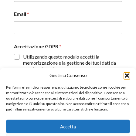
Email
*
Accettazione GDPR
*
Utilizzando questo modulo accetti la
memorizzazione e la gestione dei tuoi dati da
questo sito web.
Gestisci Consenso
Proseguendo, dichiaro di aver preso visione
dell'informativa sulla privacy (
Dichiarazione sulla Privacy
)
Per fornire le migliori esperienze, utilizziamo tecnologie come i cookie per
memorizzare e/o accedere alle informazioni del dispositivo. Il consenso a
queste tecnologie ci permetterà di elaborare dati come il comportamento di
Invia
navigazione o ID unici su questo sito. Non acconsentire o ritirare il consenso
può influire negativamente su alcune caratteristiche e funzioni.
Accetta