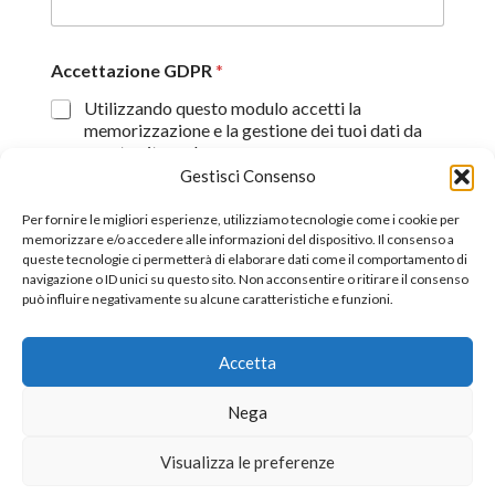
Accettazione GDPR
*
Utilizzando questo modulo accetti la
memorizzazione e la gestione dei tuoi dati da
questo sito web.
Gestisci Consenso
Proseguendo, dichiaro di aver preso visione
dell'informativa sulla privacy (
Dichiarazione sulla Privacy
)
Per fornire le migliori esperienze, utilizziamo tecnologie come i cookie per
memorizzare e/o accedere alle informazioni del dispositivo. Il consenso a
queste tecnologie ci permetterà di elaborare dati come il comportamento di
Invia
navigazione o ID unici su questo sito. Non acconsentire o ritirare il consenso
può influire negativamente su alcune caratteristiche e funzioni.
Accetta
©2026 All Rights Reserverd.
Stefano Piazza Ordine
Nega
Nazionale dei Giornalisti tessera n° 170656
Visualizza le preferenze