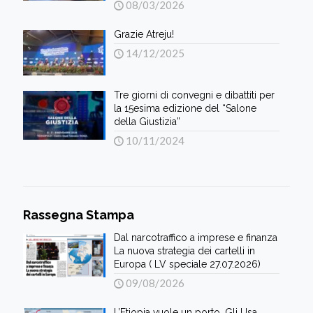
08/03/2026
Grazie Atreju!
14/12/2025
Tre giorni di convegni e dibattiti per
la 15esima edizione del “Salone
della Giustizia”
10/11/2024
Rassegna Stampa
Dal narcotraffico a imprese e finanza
La nuova strategia dei cartelli in
Europa ( LV speciale 27.07.2026)
09/08/2026
L’Etiopia vuole un porto. Gli Usa