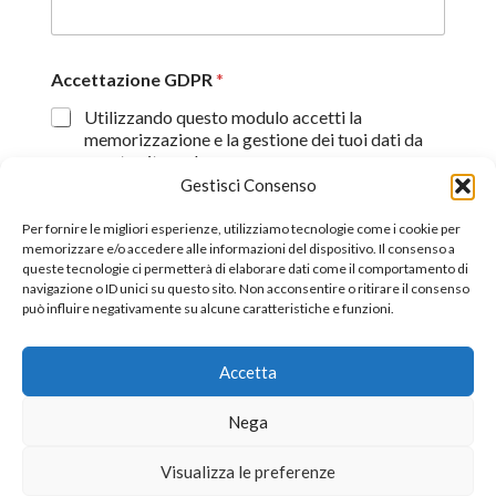
Accettazione GDPR
*
Utilizzando questo modulo accetti la
memorizzazione e la gestione dei tuoi dati da
questo sito web.
Gestisci Consenso
Proseguendo, dichiaro di aver preso visione
dell'informativa sulla privacy (
Dichiarazione sulla Privacy
)
Per fornire le migliori esperienze, utilizziamo tecnologie come i cookie per
memorizzare e/o accedere alle informazioni del dispositivo. Il consenso a
queste tecnologie ci permetterà di elaborare dati come il comportamento di
Invia
navigazione o ID unici su questo sito. Non acconsentire o ritirare il consenso
può influire negativamente su alcune caratteristiche e funzioni.
Accetta
©2026 All Rights Reserverd.
Stefano Piazza Ordine
Nega
Nazionale dei Giornalisti tessera n° 170656
Visualizza le preferenze