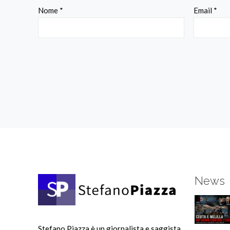
Nome
*
Email
*
News
Stefano Piazza è un giornalista e saggista