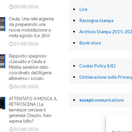
08/08/2026
Live
Ceuta: Una rete algerina
Rassegna stampa
sta preparando una
nuova mobilitazione a
Archivio Stampa 2015-20
metà agosto (Le 360)
Book store
07/08/2026
Rapporto spagnolo:
«L’assalto a Ceuta e
Cookie Policy (UE)
Melilla sarebbe stato
coordinato dall’Algeria
Dichiarazione sulla Privacy
attraverso i social»
06/08/2026
ATTENTATO A MOSCA, IL
essepi
communications
RETROSCENA | La
kamikaze cercava il
generale Chayko, Kiev
sapeva tutto?
05/08/2026