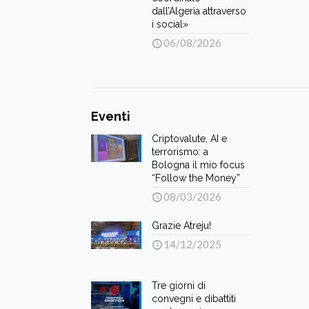
dall’Algeria attraverso
i social»
06/08/2026
Eventi
Criptovalute, AI e
terrorismo: a
Bologna il mio focus
“Follow the Money”
08/03/2026
Grazie Atreju!
14/12/2025
Tre giorni di
convegni e dibattiti