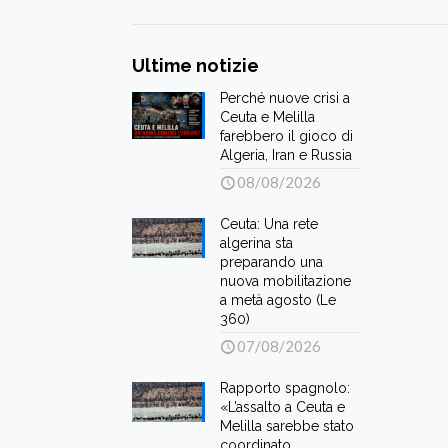
Ultime notizie
Perché nuove crisi a
Ceuta e Melilla
farebbero il gioco di
Algeria, Iran e Russia
08/08/2026
Ceuta: Una rete
algerina sta
preparando una
nuova mobilitazione
a metà agosto (Le
360)
07/08/2026
Rapporto spagnolo:
«L’assalto a Ceuta e
Melilla sarebbe stato
coordinato