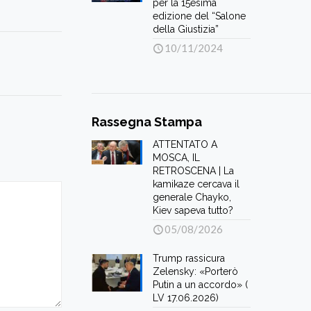
per la 15esima
edizione del “Salone
della Giustizia”
10/11/2024
Rassegna Stampa
ATTENTATO A
MOSCA, IL
RETROSCENA | La
kamikaze cercava il
generale Chayko,
Kiev sapeva tutto?
05/08/2026
Trump rassicura
Zelensky: «Porterò
Putin a un accordo» (
LV 17.06.2026)