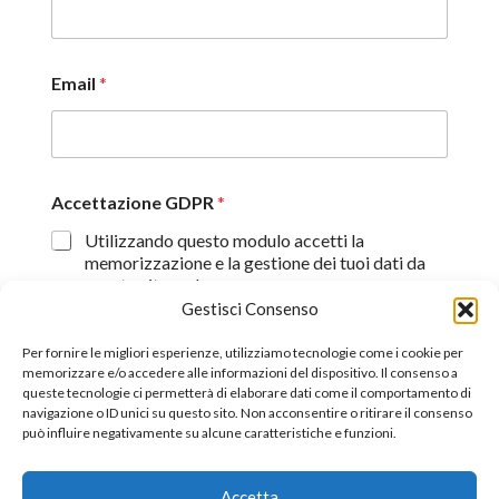
Email
*
Accettazione GDPR
*
Utilizzando questo modulo accetti la
memorizzazione e la gestione dei tuoi dati da
questo sito web.
Gestisci Consenso
Proseguendo, dichiaro di aver preso visione
dell'informativa sulla privacy (
Dichiarazione sulla Privacy
)
Per fornire le migliori esperienze, utilizziamo tecnologie come i cookie per
memorizzare e/o accedere alle informazioni del dispositivo. Il consenso a
queste tecnologie ci permetterà di elaborare dati come il comportamento di
Invia
navigazione o ID unici su questo sito. Non acconsentire o ritirare il consenso
può influire negativamente su alcune caratteristiche e funzioni.
Accetta