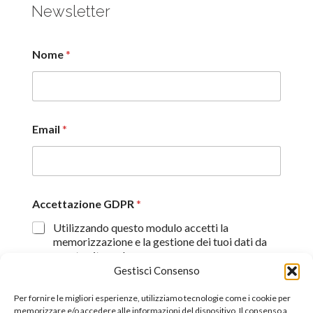
Newsletter
Nome
*
Email
*
Accettazione GDPR
*
Utilizzando questo modulo accetti la
memorizzazione e la gestione dei tuoi dati da
questo sito web.
Gestisci Consenso
Proseguendo, dichiaro di aver preso visione
dell'informativa sulla privacy (
Dichiarazione sulla Privacy
)
Per fornire le migliori esperienze, utilizziamo tecnologie come i cookie per
memorizzare e/o accedere alle informazioni del dispositivo. Il consenso a