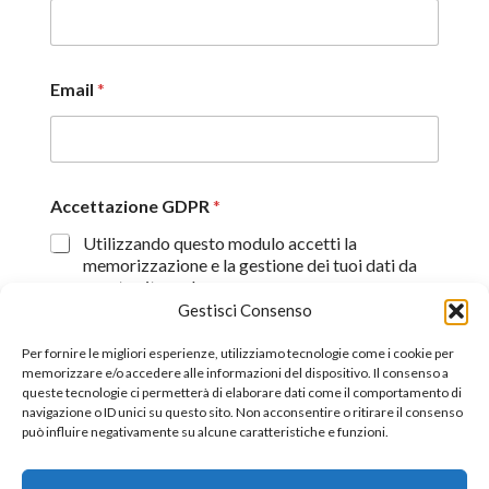
Email
*
Accettazione GDPR
*
Utilizzando questo modulo accetti la
memorizzazione e la gestione dei tuoi dati da
questo sito web.
Gestisci Consenso
Proseguendo, dichiaro di aver preso visione
dell'informativa sulla privacy (
Dichiarazione sulla Privacy
)
Per fornire le migliori esperienze, utilizziamo tecnologie come i cookie per
memorizzare e/o accedere alle informazioni del dispositivo. Il consenso a
queste tecnologie ci permetterà di elaborare dati come il comportamento di
Invia
navigazione o ID unici su questo sito. Non acconsentire o ritirare il consenso
può influire negativamente su alcune caratteristiche e funzioni.