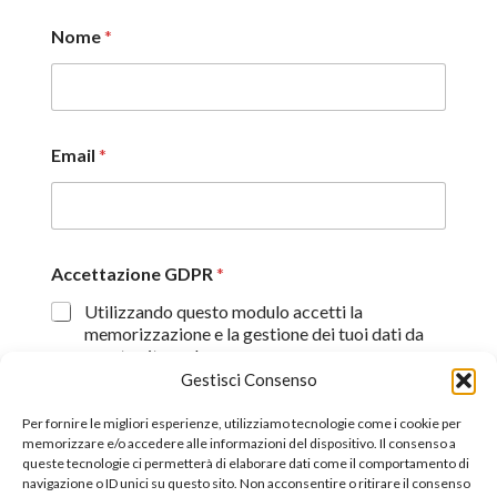
Nome
*
Email
*
Accettazione GDPR
*
Utilizzando questo modulo accetti la
memorizzazione e la gestione dei tuoi dati da
questo sito web.
Gestisci Consenso
Proseguendo, dichiaro di aver preso visione
dell'informativa sulla privacy (
Dichiarazione sulla Privacy
)
Per fornire le migliori esperienze, utilizziamo tecnologie come i cookie per
memorizzare e/o accedere alle informazioni del dispositivo. Il consenso a
queste tecnologie ci permetterà di elaborare dati come il comportamento di
Invia
navigazione o ID unici su questo sito. Non acconsentire o ritirare il consenso