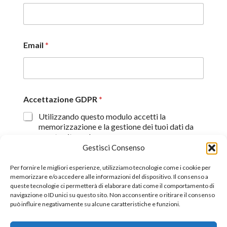
Email
*
Accettazione GDPR
*
Utilizzando questo modulo accetti la
memorizzazione e la gestione dei tuoi dati da
questo sito web.
Gestisci Consenso
Proseguendo, dichiaro di aver preso visione
dell'informativa sulla privacy (
Dichiarazione sulla Privacy
)
Per fornire le migliori esperienze, utilizziamo tecnologie come i cookie per
memorizzare e/o accedere alle informazioni del dispositivo. Il consenso a
queste tecnologie ci permetterà di elaborare dati come il comportamento di
Invia
navigazione o ID unici su questo sito. Non acconsentire o ritirare il consenso
può influire negativamente su alcune caratteristiche e funzioni.