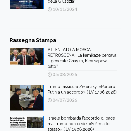
della Giustizia”
10/11/2024
Rassegna Stampa
ATTENTATO A MOSCA, IL
RETROSCENA | La kamikaze cercava
il generale Chayko, Kiev sapeva
tutto?
05/08/2026
Trump rassicura Zelensky: «Porterò
Putin a un accordo» ( LV 17.06.2026)
04/07/2026
Israele bombarda l’accordo di pace
ma Trump non cede: «Si firma lo
stesso» ( LV 15.06.2026)