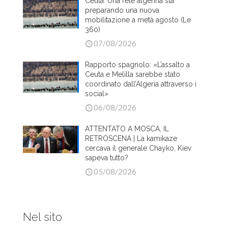
Ceuta: Una rete algerina sta
preparando una nuova
mobilitazione a metà agosto (Le
360)
07/08/2026
Rapporto spagnolo: «L’assalto a
Ceuta e Melilla sarebbe stato
coordinato dall’Algeria attraverso i
social»
06/08/2026
ATTENTATO A MOSCA, IL
RETROSCENA | La kamikaze
cercava il generale Chayko, Kiev
sapeva tutto?
05/08/2026
Nel sito