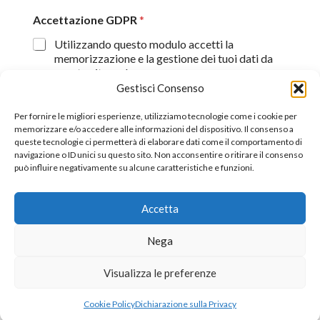
Accettazione GDPR
*
Utilizzando questo modulo accetti la
memorizzazione e la gestione dei tuoi dati da
questo sito web.
Gestisci Consenso
Proseguendo, dichiaro di aver preso visione
dell'informativa sulla privacy (
Dichiarazione sulla Privacy
)
Per fornire le migliori esperienze, utilizziamo tecnologie come i cookie per
memorizzare e/o accedere alle informazioni del dispositivo. Il consenso a
queste tecnologie ci permetterà di elaborare dati come il comportamento di
Invia
navigazione o ID unici su questo sito. Non acconsentire o ritirare il consenso
può influire negativamente su alcune caratteristiche e funzioni.
Accetta
©2026 All Rights Reserverd.
Stefano Piazza Ordine
Nega
Nazionale dei Giornalisti tessera n° 170656
Visualizza le preferenze
Cookie Policy
Dichiarazione sulla Privacy