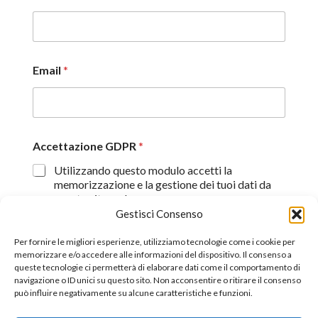
Email
*
Accettazione GDPR
*
Utilizzando questo modulo accetti la
memorizzazione e la gestione dei tuoi dati da
questo sito web.
Gestisci Consenso
Proseguendo, dichiaro di aver preso visione
dell'informativa sulla privacy (
Dichiarazione sulla Privacy
)
Per fornire le migliori esperienze, utilizziamo tecnologie come i cookie per
memorizzare e/o accedere alle informazioni del dispositivo. Il consenso a
queste tecnologie ci permetterà di elaborare dati come il comportamento di
Invia
navigazione o ID unici su questo sito. Non acconsentire o ritirare il consenso
può influire negativamente su alcune caratteristiche e funzioni.