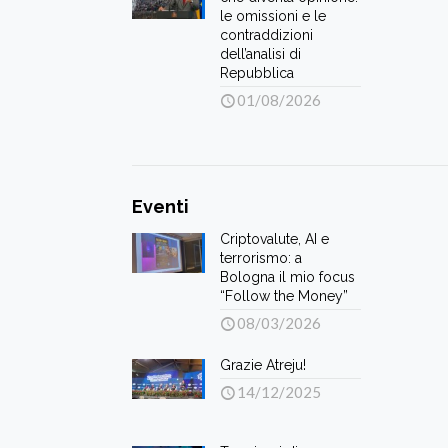
le omissioni e le
contraddizioni
dell’analisi di
Repubblica
01/08/2026
Eventi
Criptovalute, AI e
terrorismo: a
Bologna il mio focus
“Follow the Money”
08/03/2026
Grazie Atreju!
14/12/2025