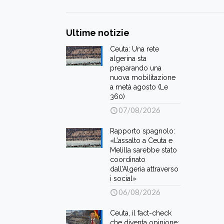
Ultime notizie
Ceuta: Una rete
algerina sta
preparando una
nuova mobilitazione
a metà agosto (Le
360)
07/08/2026
Rapporto spagnolo:
«L’assalto a Ceuta e
Melilla sarebbe stato
coordinato
dall’Algeria attraverso
i social»
06/08/2026
Ceuta, il fact-check
che diventa opinione: