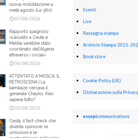
nuova mobilitazione a
Eventi
metà agosto (Le 360)
07/08/2026
Live
Rapporto spagnolo:
Rassegna stampa
«L’assalto a Ceuta e
Melilla sarebbe stato
Archivio Stampa 2015-20
coordinato dall’Algeria
attraverso i social»
Book store
06/08/2026
ATTENTATO A MOSCA, IL
Cookie Policy (UE)
RETROSCENA | La
kamikaze cercava il
Dichiarazione sulla Privacy
generale Chayko, Kiev
sapeva tutto?
05/08/2026
essepi
communications
Ceuta, il fact-check che
diventa opinione: le
omissioni e le