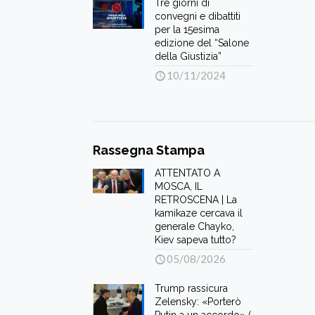
Tre giorni di
convegni e dibattiti
per la 15esima
edizione del “Salone
della Giustizia”
10/11/2024
Rassegna Stampa
ATTENTATO A
MOSCA, IL
RETROSCENA | La
kamikaze cercava il
generale Chayko,
Kiev sapeva tutto?
05/08/2026
Trump rassicura
Zelensky: «Porterò