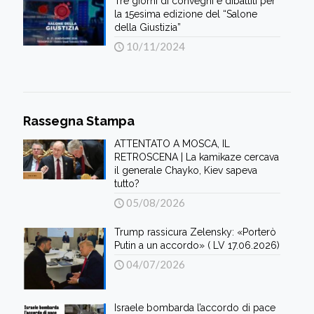
Tre giorni di convegni e dibattiti per
la 15esima edizione del “Salone
della Giustizia”
10/11/2024
Rassegna Stampa
ATTENTATO A MOSCA, IL
RETROSCENA | La kamikaze cercava
il generale Chayko, Kiev sapeva
tutto?
05/08/2026
Trump rassicura Zelensky: «Porterò
Putin a un accordo» ( LV 17.06.2026)
04/07/2026
Israele bombarda l’accordo di pace