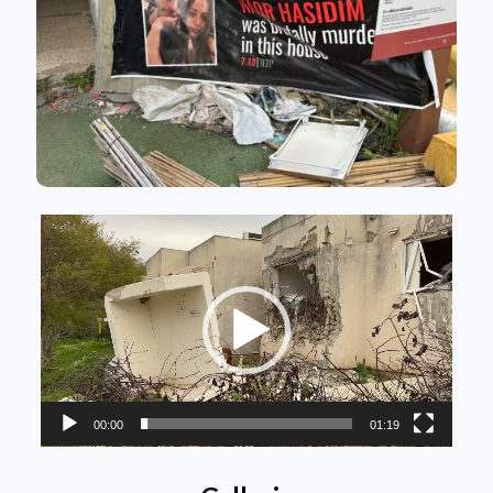
Video
Player
00:00
01:19