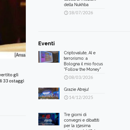
della Nukhba
18/07/2026
Eventi
Criptovalute, AI e
terrorismo: a
Bologna il mio focus
“Follow the Money”
vertito gli
08/03/2026
 di 33 ostaggi
Grazie Atreju!
14/12/2025
Tre giorni di
convegni e dibattiti
per la 15esima