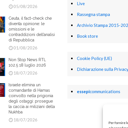
Live
05/08/2026
Rassegna stampa
Ceuta, il fact-check che
diventa opinione: le
Archivio Stampa 2015-20
omissioni e le
contraddizioni dell’analisi
Book store
di Repubblica
01/08/2026
Cookie Policy (UE)
Non Stop News RTL
102.5 18 luglio 2026
Dichiarazione sulla Privacy
18/07/2026
Israele elimina un
comandante di Hamas
essepi
communications
coinvolto nella prigionia
degli ostaggi: prosegue
la caccia ai miliziani della
Nukhba
18/07/2026
Per fornire 
e/o accedere 