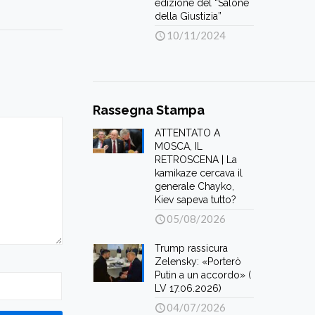
edizione del “Salone
della Giustizia”
10/11/2024
Rassegna Stampa
ATTENTATO A
MOSCA, IL
RETROSCENA | La
kamikaze cercava il
generale Chayko,
Kiev sapeva tutto?
05/08/2026
Trump rassicura
Zelensky: «Porterò
Putin a un accordo» (
LV 17.06.2026)
04/07/2026