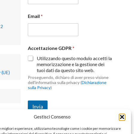
Email
*
22
Accettazione GDPR
*
Utilizzando questo modulo accetti la
memorizzazione e la gestione dei
tuoi dati da questo sito web.
 (UE)
Proseguendo, dichiaro di aver preso visione
dell'informativa sulla privacy (
Dichiarazione
sulla Privacy
)
Invia
Gestisci Consenso
le migliori esperienze, utilizziamo tecnologie come i cookie per memorizzare
alle informazioni del dispositivo. Il consenso a queste tecnologie ci