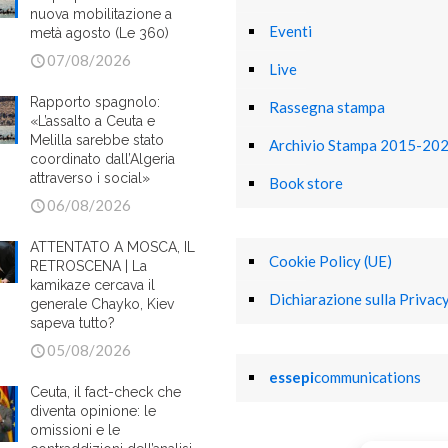
nuova mobilitazione a
Eventi
metà agosto (Le 360)
07/08/2026
Live
Rapporto spagnolo:
Rassegna stampa
«L’assalto a Ceuta e
Melilla sarebbe stato
Archivio Stampa 2015-20
coordinato dall’Algeria
attraverso i social»
Book store
06/08/2026
ATTENTATO A MOSCA, IL
Cookie Policy (UE)
RETROSCENA | La
kamikaze cercava il
Dichiarazione sulla Privacy
generale Chayko, Kiev
sapeva tutto?
05/08/2026
essepi
communications
Ceuta, il fact-check che
diventa opinione: le
omissioni e le