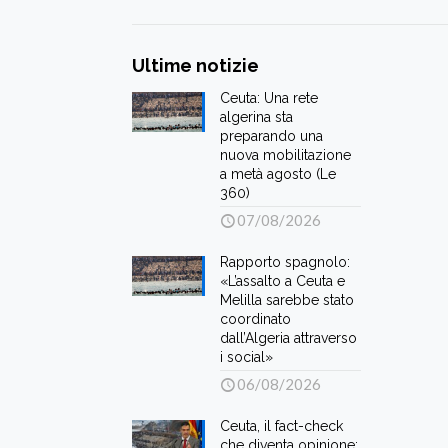
Ultime notizie
Ceuta: Una rete
algerina sta
preparando una
nuova mobilitazione
a metà agosto (Le
360)
07/08/2026
Rapporto spagnolo:
«L’assalto a Ceuta e
Melilla sarebbe stato
coordinato
dall’Algeria attraverso
i social»
06/08/2026
Ceuta, il fact-check
che diventa opinione: