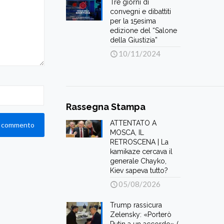
Tre giorni di
convegni e dibattiti
per la 15esima
edizione del “Salone
della Giustizia”
10/11/2024
Rassegna Stampa
ATTENTATO A
MOSCA, IL
RETROSCENA | La
kamikaze cercava il
generale Chayko,
Kiev sapeva tutto?
05/08/2026
Trump rassicura
Zelensky: «Porterò