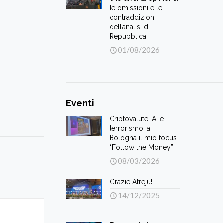
le omissioni e le
contraddizioni
dell’analisi di
Repubblica
01/08/2026
Eventi
Criptovalute, AI e
terrorismo: a
Bologna il mio focus
“Follow the Money”
08/03/2026
Grazie Atreju!
14/12/2025