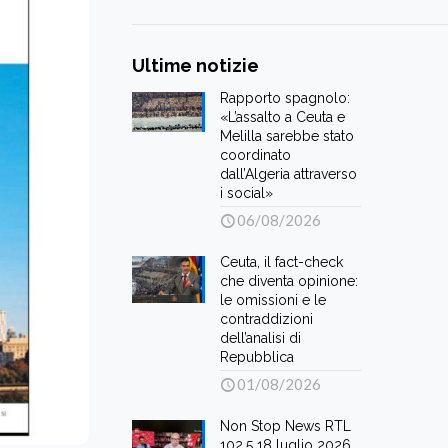
Ultime notizie
Rapporto spagnolo:
«L’assalto a Ceuta e
Melilla sarebbe stato
coordinato
dall’Algeria attraverso
i social»
06/08/2026
Ceuta, il fact-check
che diventa opinione:
le omissioni e le
contraddizioni
dell’analisi di
Repubblica
01/08/2026
Non Stop News RTL
102.5 18 luglio 2026