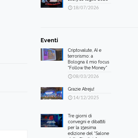
18/07/2026
Eventi
Criptovalute, AI e
terrorismo: a
Bologna il mio focus
“Follow the Money”
08/03/2026
Grazie Atreju!
14/12/2025
Tre giorni di
convegni e dibattiti
per la 15esima
edizione del “Salone