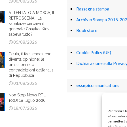
06/08/2026
Rassegna stampa
ATTENTATO A MOSCA, IL
RETROSCENA | La
Archivio Stampa 2015-20
kamikaze cercava il
generale Chayko, Kiev
Book store
sapeva tutto?
05/08/2026
Cookie Policy (UE)
Ceuta, il fact-check che
diventa opinione: le
Dichiarazione sulla Privacy
omissioni e le
contraddizioni dell’analisi
di Repubblica
01/08/2026
essepi
communications
Non Stop News RTL
102.5 18 luglio 2026
18/07/2026
Per fornire 
e/o accedere 
permetterà d
sito. Non ac