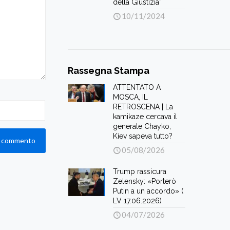
della Giustizia”
10/11/2024
Rassegna Stampa
ATTENTATO A
MOSCA, IL
RETROSCENA | La
kamikaze cercava il
generale Chayko,
Kiev sapeva tutto?
05/08/2026
Trump rassicura
Zelensky: «Porterò
Putin a un accordo» (
LV 17.06.2026)
04/07/2026