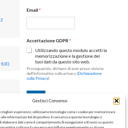
Email
*
22
Accettazione GDPR
*
Utilizzando questo modulo accetti la
memorizzazione e la gestione dei
tuoi dati da questo sito web.
 (UE)
Proseguendo, dichiaro di aver preso visione
dell'informativa sulla privacy (
Dichiarazione
sulla Privacy
)
Invia
Gestisci Consenso
le migliori esperienze, utilizziamo tecnologie come i cookie per memorizzare
alle informazioni del dispositivo. Il consenso a queste tecnologie ci
i elaborare dati come il comportamento di navigazione o ID unici su questo
consentire o ritirare il consenso può influire negativamente su alcune