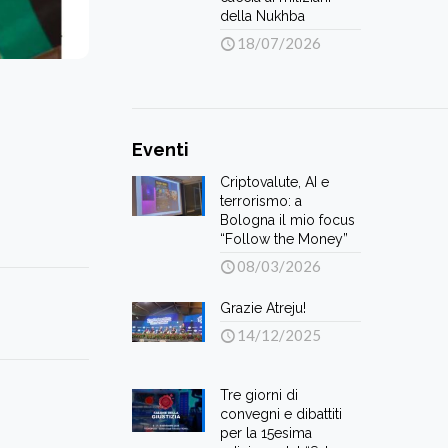
della Nukhba
18/07/2026
Eventi
Criptovalute, AI e
terrorismo: a
Bologna il mio focus
“Follow the Money”
08/03/2026
Grazie Atreju!
14/12/2025
Tre giorni di
convegni e dibattiti
per la 15esima