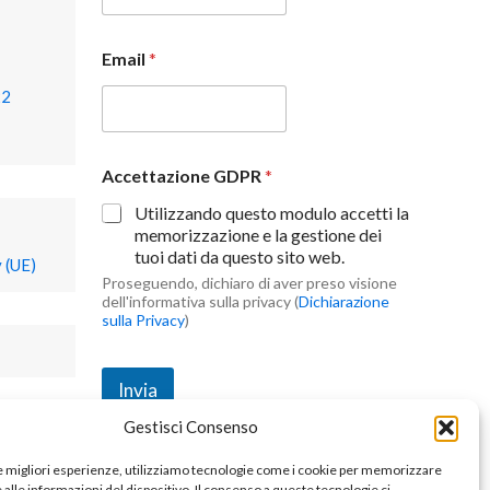
Email
*
22
Accettazione GDPR
*
Utilizzando questo modulo accetti la
memorizzazione e la gestione dei
tuoi dati da questo sito web.
 (UE)
Proseguendo, dichiaro di aver preso visione
dell'informativa sulla privacy (
Dichiarazione
sulla Privacy
)
Invia
Gestisci Consenso
le migliori esperienze, utilizziamo tecnologie come i cookie per memorizzare
alle informazioni del dispositivo. Il consenso a queste tecnologie ci