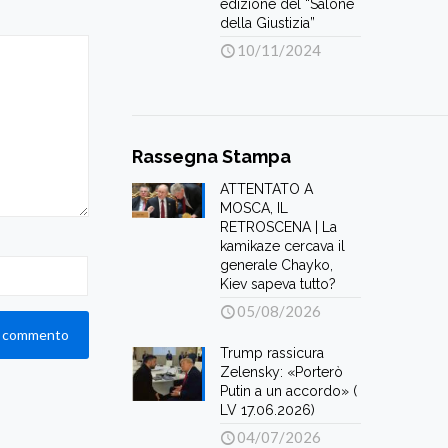
edizione del “Salone
della Giustizia”
10/11/2024
Rassegna Stampa
ATTENTATO A
MOSCA, IL
RETROSCENA | La
kamikaze cercava il
generale Chayko,
Kiev sapeva tutto?
05/08/2026
Trump rassicura
Zelensky: «Porterò
Putin a un accordo» (
LV 17.06.2026)
04/07/2026