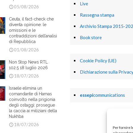
Live
05/08/2026
Rassegna stampa
Ceuta, il fact-check che
diventa opinione: le
Archivio Stampa 2015-20
omissioni e le
contraddizioni dell’analisi
Book store
di Repubblica
01/08/2026
Cookie Policy (UE)
Non Stop News RTL
102.5 18 luglio 2026
Dichiarazione sulla Privacy
18/07/2026
Israele elimina un
comandante di Hamas
essepi
communications
coinvolto nella prigionia
degli ostaggi: prosegue
la caccia ai miliziani della
Nukhba
18/07/2026
Per fornire 
e/o accedere 