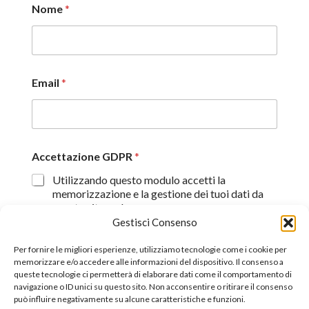
Nome
*
Email
*
Accettazione GDPR
*
Utilizzando questo modulo accetti la
memorizzazione e la gestione dei tuoi dati da
questo sito web.
Gestisci Consenso
Proseguendo, dichiaro di aver preso visione
dell'informativa sulla privacy (
Dichiarazione sulla Privacy
)
Per fornire le migliori esperienze, utilizziamo tecnologie come i cookie per
memorizzare e/o accedere alle informazioni del dispositivo. Il consenso a
queste tecnologie ci permetterà di elaborare dati come il comportamento di
Invia
navigazione o ID unici su questo sito. Non acconsentire o ritirare il consenso
può influire negativamente su alcune caratteristiche e funzioni.