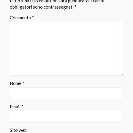
Il tuo indirizzo email non sarà pubblicato.
I campi
obbligatori sono contrassegnati
*
Commento
*
Nome
*
Email
*
Sito web