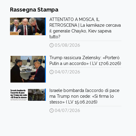
Rassegna Stampa
ATTENTATO A MOSCA, IL
RETROSCENA | La kamikaze cercava
il generale Chayko, Kiev sapeva
tutto?
05/08/2026
Trump rassicura Zelensky: «Porterò
Putin a un accordo» ( LV 17.06.2026)
04/07/2026
Israele bombarda l’accordo di pace
ma Trump non cede: «Si firma lo
stesso» ( LV 15.06.2026)
04/07/2026