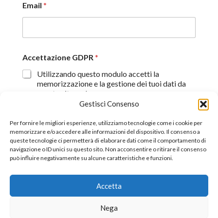
Email
*
Accettazione GDPR
*
Utilizzando questo modulo accetti la
memorizzazione e la gestione dei tuoi dati da
questo sito web.
Gestisci Consenso
Proseguendo, dichiaro di aver preso visione
dell'informativa sulla privacy (
Dichiarazione sulla Privacy
)
Per fornire le migliori esperienze, utilizziamo tecnologie come i cookie per
memorizzare e/o accedere alle informazioni del dispositivo. Il consenso a
queste tecnologie ci permetterà di elaborare dati come il comportamento di
Invia
navigazione o ID unici su questo sito. Non acconsentire o ritirare il consenso
può influire negativamente su alcune caratteristiche e funzioni.
Accetta
©2026 All Rights Reserverd.
Stefano Piazza Ordine
Nega
Nazionale dei Giornalisti tessera n° 170656