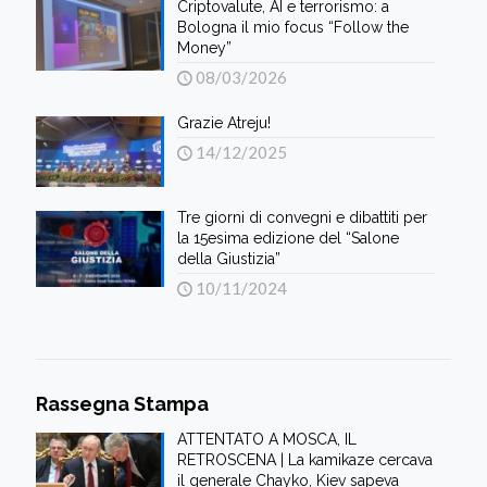
Criptovalute, AI e terrorismo: a
Bologna il mio focus “Follow the
Money”
08/03/2026
Grazie Atreju!
14/12/2025
Tre giorni di convegni e dibattiti per
la 15esima edizione del “Salone
della Giustizia”
10/11/2024
Rassegna Stampa
ATTENTATO A MOSCA, IL
RETROSCENA | La kamikaze cercava
il generale Chayko, Kiev sapeva