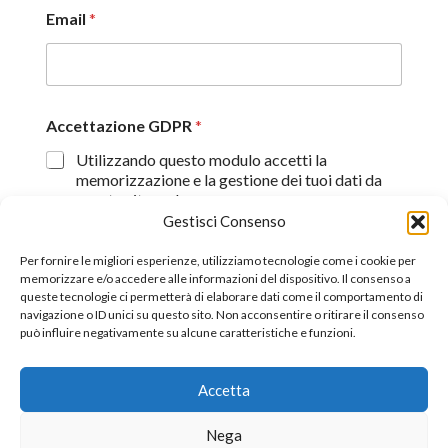
Email
*
Accettazione GDPR
*
Utilizzando questo modulo accetti la
memorizzazione e la gestione dei tuoi dati da
questo sito web.
Gestisci Consenso
Proseguendo, dichiaro di aver preso visione
dell'informativa sulla privacy (
Dichiarazione sulla Privacy
)
Per fornire le migliori esperienze, utilizziamo tecnologie come i cookie per
memorizzare e/o accedere alle informazioni del dispositivo. Il consenso a
queste tecnologie ci permetterà di elaborare dati come il comportamento di
Invia
navigazione o ID unici su questo sito. Non acconsentire o ritirare il consenso
può influire negativamente su alcune caratteristiche e funzioni.
Accetta
©2026 All Rights Reserverd.
Stefano Piazza Ordine
Nega
Nazionale dei Giornalisti tessera n° 170656