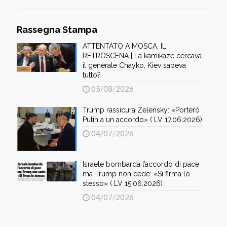
Rassegna Stampa
ATTENTATO A MOSCA, IL
RETROSCENA | La kamikaze cercava
il generale Chayko, Kiev sapeva
tutto?
05/08/2026
Trump rassicura Zelensky: «Porterò
Putin a un accordo» ( LV 17.06.2026)
04/07/2026
Israele bombarda l’accordo di pace
ma Trump non cede: «Si firma lo
stesso» ( LV 15.06.2026)
04/07/2026