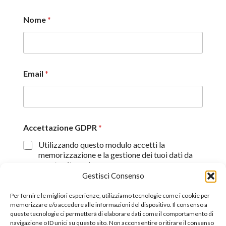
Nome
*
Email
*
Accettazione GDPR
*
Utilizzando questo modulo accetti la
memorizzazione e la gestione dei tuoi dati da
questo sito web.
Gestisci Consenso
Proseguendo, dichiaro di aver preso visione
dell'informativa sulla privacy (
Dichiarazione sulla Privacy
)
Per fornire le migliori esperienze, utilizziamo tecnologie come i cookie per
memorizzare e/o accedere alle informazioni del dispositivo. Il consenso a
queste tecnologie ci permetterà di elaborare dati come il comportamento di
Invia
navigazione o ID unici su questo sito. Non acconsentire o ritirare il consenso