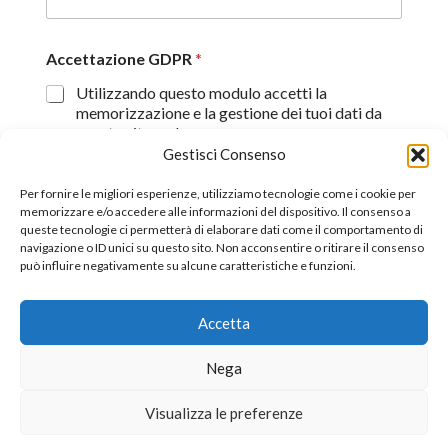
Accettazione GDPR
*
Utilizzando questo modulo accetti la
memorizzazione e la gestione dei tuoi dati da
questo sito web.
Gestisci Consenso
Proseguendo, dichiaro di aver preso visione
dell'informativa sulla privacy (
Dichiarazione sulla Privacy
)
Per fornire le migliori esperienze, utilizziamo tecnologie come i cookie per
memorizzare e/o accedere alle informazioni del dispositivo. Il consenso a
queste tecnologie ci permetterà di elaborare dati come il comportamento di
Invia
navigazione o ID unici su questo sito. Non acconsentire o ritirare il consenso
può influire negativamente su alcune caratteristiche e funzioni.
Accetta
©2026 All Rights Reserverd.
Stefano Piazza Ordine
Nega
Nazionale dei Giornalisti tessera n° 170656
Visualizza le preferenze