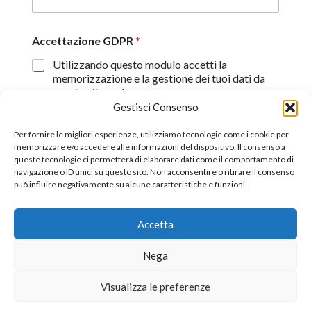
Accettazione GDPR
*
Utilizzando questo modulo accetti la
memorizzazione e la gestione dei tuoi dati da
questo sito web.
Gestisci Consenso
Proseguendo, dichiaro di aver preso visione
dell'informativa sulla privacy (
Dichiarazione sulla Privacy
)
Per fornire le migliori esperienze, utilizziamo tecnologie come i cookie per
memorizzare e/o accedere alle informazioni del dispositivo. Il consenso a
queste tecnologie ci permetterà di elaborare dati come il comportamento di
Invia
navigazione o ID unici su questo sito. Non acconsentire o ritirare il consenso
può influire negativamente su alcune caratteristiche e funzioni.
Accetta
©2026 All Rights Reserverd.
Stefano Piazza Ordine
Nega
Nazionale dei Giornalisti tessera n° 170656
Visualizza le preferenze