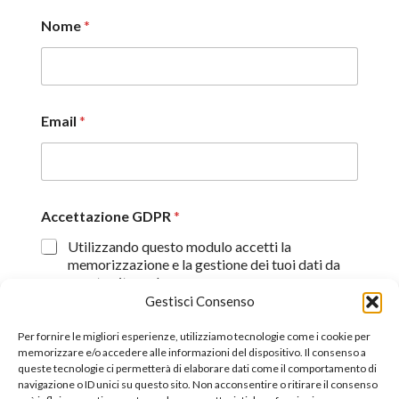
Nome
*
Email
*
Accettazione GDPR
*
Utilizzando questo modulo accetti la
memorizzazione e la gestione dei tuoi dati da
questo sito web.
Gestisci Consenso
Proseguendo, dichiaro di aver preso visione
dell'informativa sulla privacy (
Dichiarazione sulla Privacy
)
Per fornire le migliori esperienze, utilizziamo tecnologie come i cookie per
memorizzare e/o accedere alle informazioni del dispositivo. Il consenso a
queste tecnologie ci permetterà di elaborare dati come il comportamento di
Invia
navigazione o ID unici su questo sito. Non acconsentire o ritirare il consenso