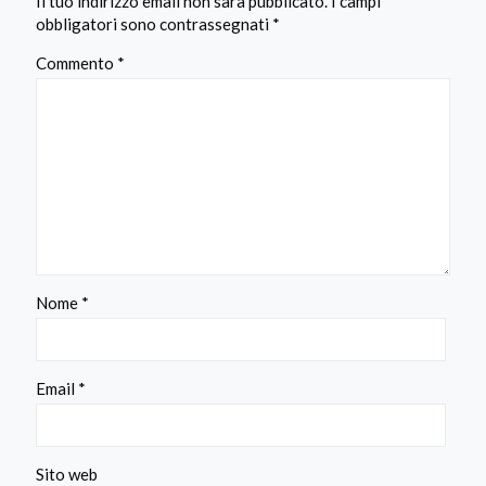
Il tuo indirizzo email non sarà pubblicato.
I campi
obbligatori sono contrassegnati
*
Commento
*
Nome
*
Email
*
Sito web