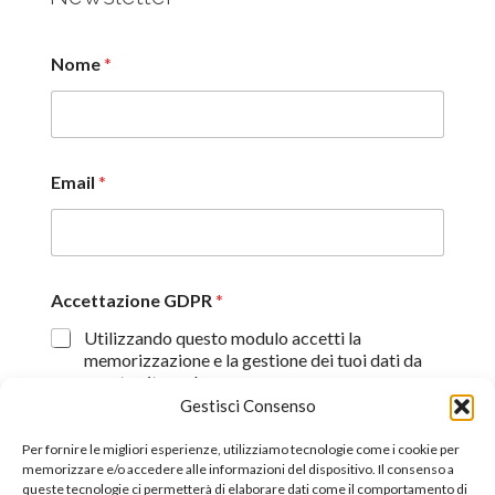
Nome
*
Email
*
Accettazione GDPR
*
Utilizzando questo modulo accetti la
memorizzazione e la gestione dei tuoi dati da
questo sito web.
Gestisci Consenso
Proseguendo, dichiaro di aver preso visione
dell'informativa sulla privacy (
Dichiarazione sulla Privacy
)
Per fornire le migliori esperienze, utilizziamo tecnologie come i cookie per
memorizzare e/o accedere alle informazioni del dispositivo. Il consenso a
queste tecnologie ci permetterà di elaborare dati come il comportamento di