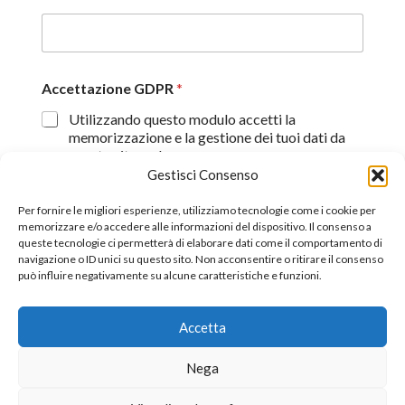
Accettazione GDPR
*
Utilizzando questo modulo accetti la
memorizzazione e la gestione dei tuoi dati da
questo sito web.
Gestisci Consenso
Proseguendo, dichiaro di aver preso visione
dell'informativa sulla privacy (
Dichiarazione sulla Privacy
)
Per fornire le migliori esperienze, utilizziamo tecnologie come i cookie per
memorizzare e/o accedere alle informazioni del dispositivo. Il consenso a
queste tecnologie ci permetterà di elaborare dati come il comportamento di
Invia
navigazione o ID unici su questo sito. Non acconsentire o ritirare il consenso
può influire negativamente su alcune caratteristiche e funzioni.
Accetta
©2026 All Rights Reserverd.
Stefano Piazza Ordine
Nega
Nazionale dei Giornalisti tessera n° 170656