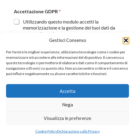
Accettazione GDPR
*
Utilizzando questo modulo accetti la
memorizzazione e la gestione dei tuoi dati da
questo sito web.
Gestisci Consenso
Proseguendo, dichiaro di aver preso visione
dell'informativa sulla privacy (
Dichiarazione sulla Privacy
)
Per fornire le migliori esperienze, utilizziamo tecnologie come i cookie per
memorizzare e/o accedere alle informazioni del dispositivo. Il consenso a
queste tecnologie ci permetterà di elaborare dati come il comportamento di
Invia
navigazione o ID unici su questo sito. Non acconsentire o ritirare il consenso
può influire negativamente su alcune caratteristiche e funzioni.
Accetta
©2026 All Rights Reserverd.
Stefano Piazza Ordine
Nega
Nazionale dei Giornalisti tessera n° 170656
Visualizza le preferenze
Cookie Policy
Dichiarazione sulla Privacy