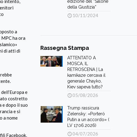
uo intento,
edizione del “Salone
della Giustizia”
enitori
to
10/11/2024
toposto a
Il MPC ha ora
islamico»
Rassegna Stampa
 di atti di
ATTENTATO A
MOSCA, IL
RETROSCENA | La
vrebbe
kamikaze cercava il
tente.
generale Chayko,
Kiev sapeva tutto?
 dell’Europa e
05/08/2026
tato costretto
 e dopo il suo
Trump rassicura
rancia e si
Zelensky: «Porterò
co a nome
Putin a un accordo» (
LV 17.06.2026)
04/07/2026
fili Facebook,