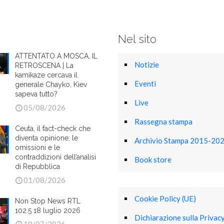
Nel sito
ATTENTATO A MOSCA, IL
Notizie
RETROSCENA | La
kamikaze cercava il
Eventi
generale Chayko, Kiev
sapeva tutto?
Live
05/08/2026
Rassegna stampa
Ceuta, il fact-check che
diventa opinione: le
Archivio Stampa 2015-20
omissioni e le
contraddizioni dell’analisi
Book store
di Repubblica
01/08/2026
Cookie Policy (UE)
Non Stop News RTL
102.5 18 luglio 2026
Dichiarazione sulla Privacy