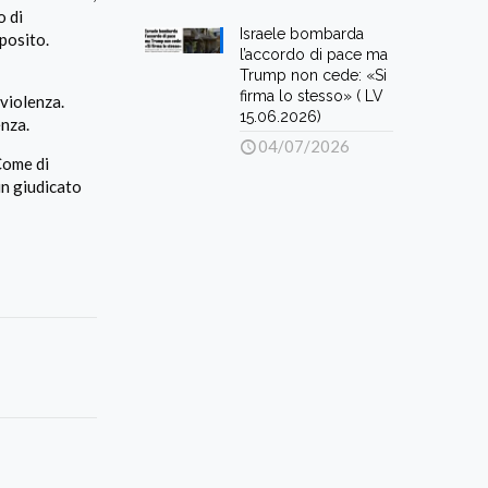
o di
Israele bombarda
posito.
l’accordo di pace ma
Trump non cede: «Si
firma lo stesso» ( LV
 violenza.
15.06.2026)
enza.
04/07/2026
Come di
in giudicato