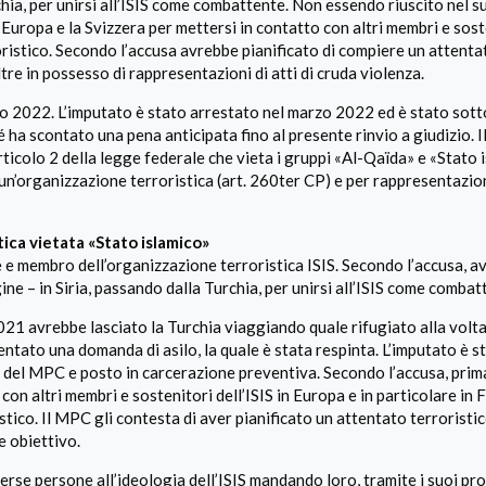
rchia, per unirsi all’ISIS come combattente. Non essendo riuscito nel s
Europa e la Svizzera per mettersi in contatto con altri membri e sost
roristico. Secondo l’accusa avrebbe pianificato di compiere un attenta
ltre in possesso di rappresentazioni di atti di cruda violenza.
o 2022. L’imputato è stato arrestato nel marzo 2022 ed è stato sot
 ha scontato una pena anticipata fino al presente rinvio a giudizio. 
ticolo 2 della legge federale che vieta i gruppi «Al-Qaïda» e «Stato 
n’organizzazione terroristica (art. 260ter CP) e per rappresentazioni
ica vietata «Stato islamico»
 e membro dell’organizzazione terroristica ISIS. Secondo l’accusa, a
ine – in Siria, passando dalla Turchia, per unirsi all’ISIS come combat
021 avrebbe lasciato la Turchia viaggiando quale rifugiato alla volta
tato una domanda di asilo, la quale è stata respinta. L’imputato è s
e del MPC e posto in carcerazione preventiva. Secondo l’accusa, prima
on altri membri e sostenitori dell’ISIS in Europa e in particolare in F
tico. Il MPC gli contesta di aver pianificato un attentato terroristi
e obiettivo.
erse persone all’ideologia dell’ISIS mandando loro, tramite i suoi pro