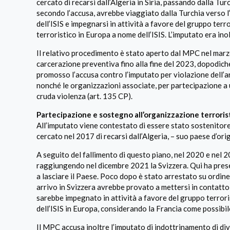
cercato di recarsi dall’Algeria in Siria, passando dalla Tu
secondo l’accusa, avrebbe viaggiato dalla Turchia verso l’
dell’ISIS e impegnarsi in attività a favore del gruppo ter
terroristico in Europa a nome dell’ISIS. L’imputato era ino
Il relativo procedimento è stato aperto dal MPC nel marz
carcerazione preventiva fino alla fine del 2023, dopodiché
promosso l’accusa contro l’imputato per violazione dell’ar
nonché le organizzazioni associate, per partecipazione a u
cruda violenza (art. 135 CP).
Partecipazione e sostegno all’organizzazione terrorist
All’imputato viene contestato di essere stato sostenitore
cercato nel 2017 di recarsi dall’Algeria, – suo paese d’orig
A seguito del fallimento di questo piano, nel 2020 e nel 2
raggiungendo nel dicembre 2021 la Svizzera. Qui ha presen
a lasciare il Paese. Poco dopo è stato arrestato su ordin
arrivo in Svizzera avrebbe provato a mettersi in contatto c
sarebbe impegnato in attività a favore del gruppo terroris
dell’ISIS in Europa, considerando la Francia come possibil
Il MPC accusa inoltre l’imputato di indottrinamento di div