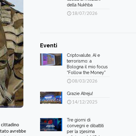
della Nukhba
18/07/2026
Eventi
Criptovalute, AI e
terrorismo: a
Bologna il mio focus
“Follow the Money”
08/03/2026
Grazie Atreju!
14/12/2025
Tre giorni di
 cittadino
convegni e dibattiti
putato avrebbe
per la 15esima