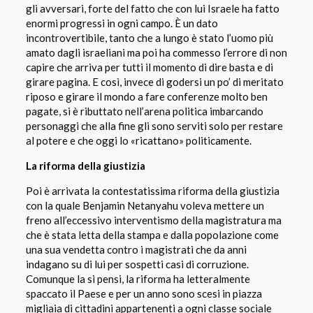
gli avversari, forte del fatto che con lui Israele ha fatto
enormi progressi in ogni campo. È un dato
incontrovertibile, tanto che a lungo è stato l’uomo più
amato dagli israeliani ma poi ha commesso l’errore di non
capire che arriva per tutti il momento di dire basta e di
girare pagina. E così, invece di godersi un po’ di meritato
riposo e girare il mondo a fare conferenze molto ben
pagate, si è ributtato nell’arena politica imbarcando
personaggi che alla fine gli sono serviti solo per restare
al potere e che oggi lo «ricattano» politicamente.
La riforma della giustizia
Poi è arrivata la contestatissima riforma della giustizia
con la quale Benjamin Netanyahu voleva mettere un
freno all’eccessivo interventismo della magistratura ma
che è stata letta della stampa e dalla popolazione come
una sua vendetta contro i magistrati che da anni
indagano su di lui per sospetti casi di corruzione.
Comunque la si pensi, la riforma ha letteralmente
spaccato il Paese e per un anno sono scesi in piazza
migliaia di cittadini appartenenti a ogni classe sociale