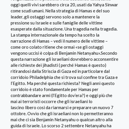
oggi quelli vivi sarebbero
circa 20, usati da Yahya Sinwar
come scudi umani. Nella strategia di Hamas e del suo
leader, gli ostaggi servono solo a mantenere la
pressione su Israele e sulle famiglie delle vittime
esasperate dalla situazione. Una tragedia nella tragedia.
La stampa internazionale da tempo ha scelto la
narrazione di Hamas – vedi il numero delle vittime –
come oro colato ritiene che ormai «se gli ostaggi
vengono uccisi è colpa di Benjamin Netanyahu».Secondo
questa narrazione gli israeliani dovrebbero acconsentire
alle richieste dei jihadisti ( perché Hamas è questo)
ritirandosi dalla Striscia di Gaza ed in particolare dal
corridoio Philadelphia che si trova sul confine tra Gaza e
l’Egitto. Ma perché questa richiesta? Negli anni questo
corridoio è stato fondamentale per Hamas per
contrabbandare armi (l’Egitto dov’era?) e oggi più che
mai ai terroristi occorre che gli israeliani lo
lascino
libero così da riarmarsi e preparare un nuovo 7
ottobre. Ovvio che gli israeliani non lo permetteranno
mai che ci sia Benjamin Netanyahu o qualcun altro alla
guida di Israele. Lo scorso 2 settembre Netanyahu ha