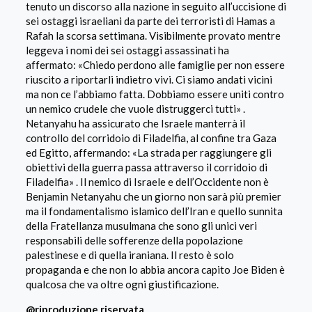
tenuto un discorso alla nazione in seguito all’uccisione di
sei ostaggi israeliani da parte dei terroristi di Hamas a
Rafah la scorsa settimana. Visibilmente provato mentre
leggeva i nomi dei sei ostaggi assassinati ha
affermato:
«Chiedo perdono alle famiglie per non essere
riuscito a riportarli indietro vivi. Ci siamo andati vicini
ma non ce l’abbiamo fatta. Dobbiamo essere uniti contro
un nemico crudele che vuole distruggerci tutti»
.
Netanyahu ha assicurato che Israele manterrà il
controllo del corridoio di Filadelfia, al confine tra Gaza
ed Egitto, affermando:
«La strada per raggiungere gli
obiettivi della guerra passa attraverso il corridoio di
Filadelfia»
. Il nemico di Israele e dell’Occidente non è
Benjamin Netanyahu che un giorno non sarà più premier
ma il fondamentalismo islamico dell’Iran e quello sunnita
della Fratellanza musulmana che sono gli unici veri
responsabili delle sofferenze della popolazione
palestinese e di quella iraniana. Il resto è solo
propaganda e che non lo abbia ancora capito Joe Biden è
qualcosa che va oltre ogni giustificazione.
@riproduzione riservata