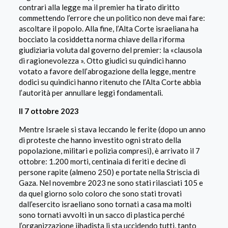
contrari alla legge ma il premier ha tirato diritto
commettendo l’errore che un politico non deve mai fare:
ascoltare il popolo. Alla fine, l’Alta Corte israeliana ha
bocciato la cosiddetta norma chiave della riforma
giudiziaria voluta dal governo del premier: la «clausola
di ragionevolezza ». Otto giudici su quindici hanno
votato a favore dell’abrogazione della legge, mentre
dodici su quindici hanno ritenuto che l’Alta Corte abbia
l’autorità per annullare leggi fondamentali.
Il 7 ottobre 2023
Mentre Israele si stava leccando le ferite (dopo un anno
di proteste che hanno investito ogni strato della
popolazione, militari e polizia compresi), è arrivato il 7
ottobre: 1.200 morti, centinaia di feriti e decine di
persone rapite (almeno 250) e portate nella Striscia di
Gaza. Nel novembre 2023 ne sono stati rilasciati 105 e
da quel giorno solo coloro che sono stati trovati
dall’esercito israeliano sono tornati a casa ma molti
sono tornati avvolti in un sacco di plastica perché
l’organizzazione jihadista li sta uccidendo tutti, tanto