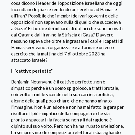
cosa dicono i leader dell’opposizione israeliana che oggi
incendiano le piazze rendendo un servizio ad Hamas e
all’Iran? Possibile che i membri dei vari governi e delle
opposizioni non sapevano nulla di quello che succedeva
a Gaza? E che dire dei miliardi di dollari che sono arrivati
dal Qatar e dall’Iran nella Striscia di Gaza? Davvero
nessuno sapeva che oltre a ingrassare i capi e i capetti di
Hamas servivano a organizzare e ad armare un vero
esercito che la mattina del 7 di ottobre 2023 ha
attaccato Israele?
Il “cattivo perfetto”
Benjamin Netanyahu è il cattivo perfetto, non è
simpatico perché è un uomo spigoloso, a tratti brutale,
coinvolto in mille vicende nella sua carriera politica,
alcune delle quali poco chiare, che ne hanno minato
l’immagine. Non è un adone e non ha mai fatto la gara per
risultare il più simpatico della compagnia e che sia
pronto a spaccarti la faccia se non gli dai ragione è
dipinto sul suo volto. Però non ha mai rubato un’elezione,
ha sempre vinto le competizioni elettorali sbaragliando