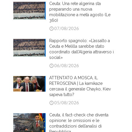
Ceuta: Una rete algerina sta
preparando una nuova
mobilitazione a metà agosto (Le
360)
07/08/2026
Rapporto spagnolo: «L’assalto a
Ceuta e Melilla sarebbe stato
coordinato dall’Algeria attraverso i
social»
06/08/2026
ATTENTATO A MOSCA, IL
RETROSCENA | La kamikaze
cercava il generale Chayko, Kiev
sapeva tutto?
05/08/2026
Ceuta, il fact-check che diventa
opinione: le omissioni e le
contraddizioni dell’analisi di
Repubblica