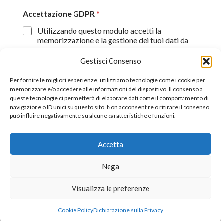
Accettazione GDPR
*
Utilizzando questo modulo accetti la
memorizzazione e la gestione dei tuoi dati da
questo sito web.
Gestisci Consenso
Proseguendo, dichiaro di aver preso visione
dell'informativa sulla privacy (
Dichiarazione sulla Privacy
)
Per fornire le migliori esperienze, utilizziamo tecnologie come i cookie per
memorizzare e/o accedere alle informazioni del dispositivo. Il consenso a
queste tecnologie ci permetterà di elaborare dati come il comportamento di
Invia
navigazione o ID unici su questo sito. Non acconsentire o ritirare il consenso
può influire negativamente su alcune caratteristiche e funzioni.
Accetta
©2026 All Rights Reserverd.
Stefano Piazza Ordine
Nega
Nazionale dei Giornalisti tessera n° 170656
Visualizza le preferenze
Cookie Policy
Dichiarazione sulla Privacy