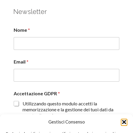
Newsletter
Nome
*
Email
*
Accettazione GDPR
*
Utilizzando questo modulo accetti la
memorizzazione e la gestione dei tuoi dati da
questo sito web.
Gestisci Consenso
Proseguendo, dichiaro di aver preso visione
dell'informativa sulla privacy (
Dichiarazione sulla Privacy
)