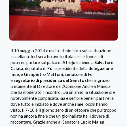
Il 10 maggio 2024 è uscito il mio libro sulla situazione
israeliana. Ieri sera ho avuto il piacere e l’onore di
poterne parlare sul palco di
Atreju
insieme a
Salvatore
Caiata
, deputato di
FdI
e presidente della
delegazione
Ince
, e
Gianpietro Maffoni
,
senatore
di FdI
e
segretario di presidenza del Senato
che ringrazio
unitamente al Direttore de L’Opinione Andrea Mancia
che ha moderato l’incontro. Da un anno la situazione si è
notevolmente complicata, ma è sempre bene ripartire là
dove tutto è iniziato e dove anche i miei occhi hanno
visto. Il 7/10 è il giorno zero di un ottobre che purtroppo
non ha ancora fine e che un giornalista ha il dovere di
raccontare. Grazie anche al Senatore
Lucio Malan