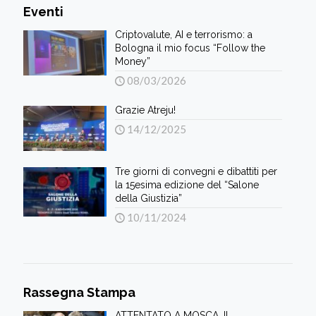
Eventi
Criptovalute, AI e terrorismo: a
Bologna il mio focus “Follow the
Money”
08/03/2026
Grazie Atreju!
14/12/2025
Tre giorni di convegni e dibattiti per
la 15esima edizione del “Salone
della Giustizia”
10/11/2024
Rassegna Stampa
ATTENTATO A MOSCA, IL