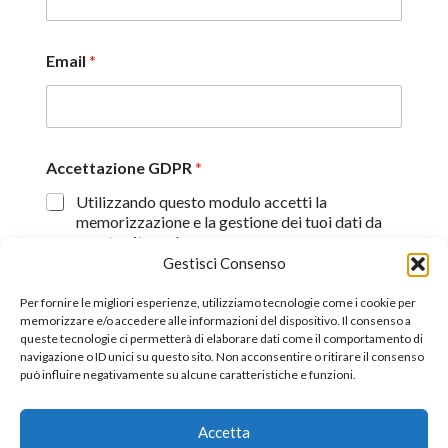
Email
*
Accettazione GDPR
*
Utilizzando questo modulo accetti la
memorizzazione e la gestione dei tuoi dati da
questo sito web.
Gestisci Consenso
Proseguendo, dichiaro di aver preso visione
dell'informativa sulla privacy (
Dichiarazione sulla Privacy
)
Per fornire le migliori esperienze, utilizziamo tecnologie come i cookie per
memorizzare e/o accedere alle informazioni del dispositivo. Il consenso a
queste tecnologie ci permetterà di elaborare dati come il comportamento di
Invia
navigazione o ID unici su questo sito. Non acconsentire o ritirare il consenso
può influire negativamente su alcune caratteristiche e funzioni.
Accetta