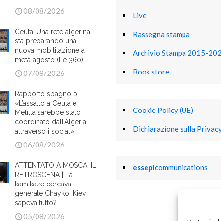
08/08/2026
Live
Ceuta: Una rete algerina
Rassegna stampa
sta preparando una
nuova mobilitazione a
Archivio Stampa 2015-20
metà agosto (Le 360)
Book store
07/08/2026
Rapporto spagnolo:
«L’assalto a Ceuta e
Cookie Policy (UE)
Melilla sarebbe stato
coordinato dall’Algeria
Dichiarazione sulla Privacy
attraverso i social»
06/08/2026
ATTENTATO A MOSCA, IL
essepi
communications
RETROSCENA | La
kamikaze cercava il
generale Chayko, Kiev
sapeva tutto?
05/08/2026