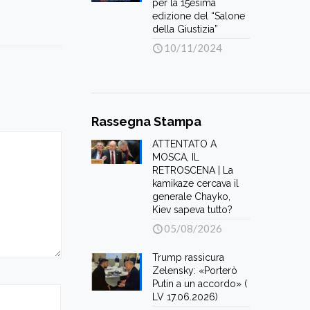
per la 15esima
edizione del “Salone
della Giustizia”
10/11/2024
Rassegna Stampa
ATTENTATO A
MOSCA, IL
RETROSCENA | La
kamikaze cercava il
generale Chayko,
Kiev sapeva tutto?
05/08/2026
Trump rassicura
Zelensky: «Porterò
Putin a un accordo» (
LV 17.06.2026)