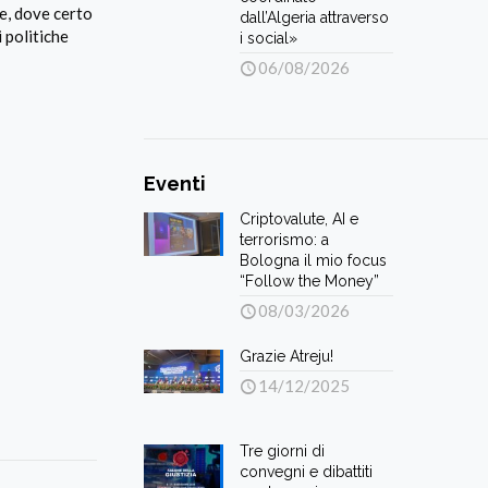
te, dove certo
dall’Algeria attraverso
 politiche
i social»
06/08/2026
Eventi
Criptovalute, AI e
terrorismo: a
Bologna il mio focus
“Follow the Money”
08/03/2026
Grazie Atreju!
14/12/2025
Tre giorni di
convegni e dibattiti