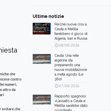
Ultime notizie
Perché nuove crisi a
Ceuta e Melilla
farebbero il gioco di
Algeria, Iran e Russia
08/08/2026
chiesta
Ceuta: Una rete
algerina sta
preparando una
nuova mobilitazione
amiche che
a metà agosto (Le
ancese contro
360)
 dei numeri,
07/08/2026
o altro da
ari
Rapporto spagnolo:
«L’assalto a Ceuta e
Melilla sarebbe stato
r evitare che
coordinato