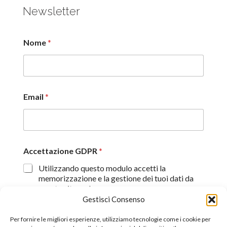
Newsletter
Nome
*
Email
*
Accettazione GDPR
*
Utilizzando questo modulo accetti la
memorizzazione e la gestione dei tuoi dati da
questo sito web.
Gestisci Consenso
Proseguendo, dichiaro di aver preso visione
dell'informativa sulla privacy (
Dichiarazione sulla Privacy
)
Per fornire le migliori esperienze, utilizziamo tecnologie come i cookie per