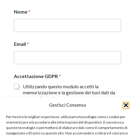
Nome
*
Email
*
Accettazione GDPR
*
Utilizzando questo modulo accetti la
memorizzazione e la gestione dei tuoi dati da
questo sito web.
Gestisci Consenso
Proseguendo, dichiaro di aver preso visione
dell'informativa sulla privacy (
Dichiarazione sulla Privacy
)
Per fornire le migliori esperienze, utilizziamo tecnologie come i cookie per
memorizzare e/o accedere alle informazioni del dispositivo. Il consenso a
queste tecnologie ci permetterà di elaborare dati come il comportamento di
Invia
navigazione o ID unici su questo sito. Non acconsentire o ritirare il consenso