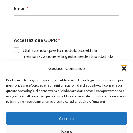
Email
*
Accettazione GDPR
*
Utilizzando questo modulo accetti la
memorizzazione e la gestione dei tuoi dati da
questo sito web.
Gestisci Consenso
Proseguendo, dichiaro di aver preso visione
dell'informativa sulla privacy (
Dichiarazione sulla Privacy
)
Per fornire le migliori esperienze, utilizziamo tecnologie come i cookie per
memorizzare e/o accedere alle informazioni del dispositivo. Il consenso a
queste tecnologie ci permetterà di elaborare dati come il comportamento di
Invia
navigazione o ID unici su questo sito. Non acconsentire o ritirare il consenso
può influire negativamente su alcune caratteristiche e funzioni.
Accetta
©2026 All Rights Reserverd.
Stefano Piazza Ordine
Nega