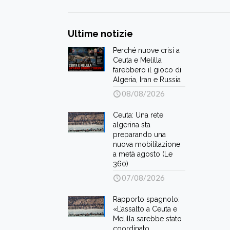
Ultime notizie
Perché nuove crisi a
Ceuta e Melilla
farebbero il gioco di
Algeria, Iran e Russia
08/08/2026
Ceuta: Una rete
algerina sta
preparando una
nuova mobilitazione
a metà agosto (Le
360)
07/08/2026
Rapporto spagnolo:
«L’assalto a Ceuta e
Melilla sarebbe stato
coordinato