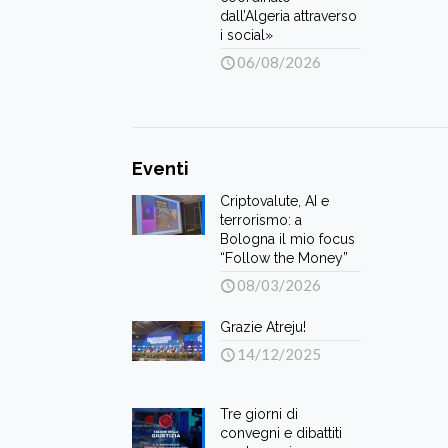
dall’Algeria attraverso
i social»
06/08/2026
Eventi
Criptovalute, AI e
terrorismo: a
Bologna il mio focus
“Follow the Money”
08/03/2026
Grazie Atreju!
14/12/2025
Tre giorni di
convegni e dibattiti