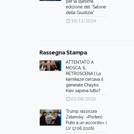
per la 15esima
edizione del “Salone
della Giustizia”
10/11/2024
Rassegna Stampa
ATTENTATO A
MOSCA, IL
RETROSCENA | La
kamikaze cercava il
generale Chayko,
Kiev sapeva tutto?
05/08/2026
Trump rassicura
Zelensky: «Porterò
Putin a un accordo» (
LV 17.06.2026)