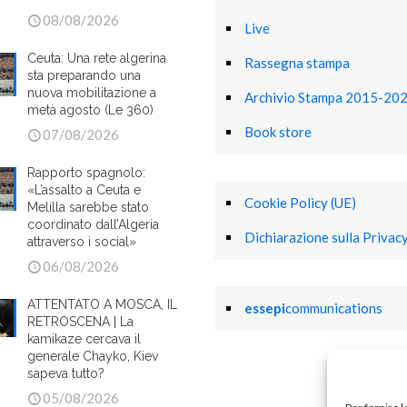
08/08/2026
Live
Ceuta: Una rete algerina
Rassegna stampa
sta preparando una
nuova mobilitazione a
Archivio Stampa 2015-20
metà agosto (Le 360)
Book store
07/08/2026
Rapporto spagnolo:
«L’assalto a Ceuta e
Cookie Policy (UE)
Melilla sarebbe stato
coordinato dall’Algeria
Dichiarazione sulla Privacy
attraverso i social»
06/08/2026
ATTENTATO A MOSCA, IL
essepi
communications
RETROSCENA | La
kamikaze cercava il
generale Chayko, Kiev
sapeva tutto?
05/08/2026