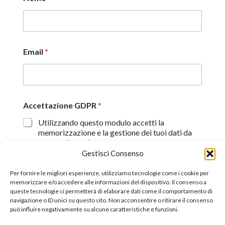
Email
*
Accettazione GDPR
*
Utilizzando questo modulo accetti la
memorizzazione e la gestione dei tuoi dati da
questo sito web.
Gestisci Consenso
Proseguendo, dichiaro di aver preso visione
dell'informativa sulla privacy (
Dichiarazione sulla Privacy
)
Per fornire le migliori esperienze, utilizziamo tecnologie come i cookie per
memorizzare e/o accedere alle informazioni del dispositivo. Il consenso a
queste tecnologie ci permetterà di elaborare dati come il comportamento di
Invia
navigazione o ID unici su questo sito. Non acconsentire o ritirare il consenso
può influire negativamente su alcune caratteristiche e funzioni.